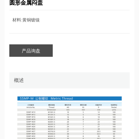
圆形金属闷盖
材料:黄铜镀镍
产品询盘
概述